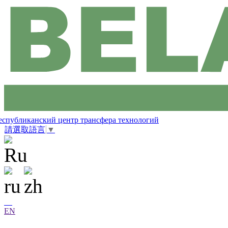
еспубликанский центр трансфера технологий
請選取語言
▼
EN