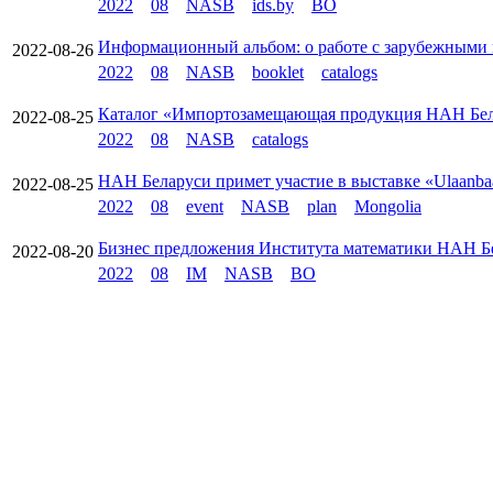
2022
08
NASB
ids.by
BO
Информационный альбом: о работе с зарубежными 
2022-08-26
2022
08
NASB
booklet
catalogs
Каталог «Импортозамещающая продукция НАН Бел
2022-08-25
2022
08
NASB
catalogs
НАН Беларуси примет участие в выставке «Ulaanbaat
2022-08-25
2022
08
event
NASB
plan
Mongolia
Бизнес предложения Института математики НАН Б
2022-08-20
2022
08
IM
NASB
BO