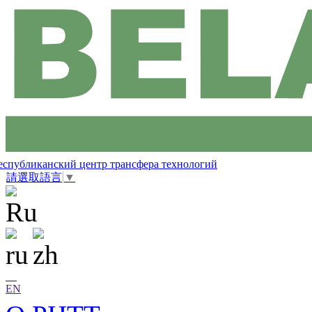
еспубликанский центр трансфера технологий
請選取語言
▼
EN