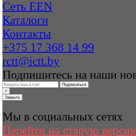
Сеть EEN
Каталоги
Контакты
+375 17 368 14 99
rctt@ictt.by
Подпишитесь на наши но
Подписаться
×
Закрыть
Мы в социальных сетях
Перейти на старую версию