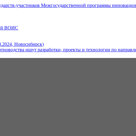
дарств-участников Межгосударственной программы инновационн
ций ВОИС
.2024, Новосибирск)
новодства ищут разработки, проекты и технологии по направле