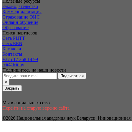
Полезные ресурсы
Законодательство
Коммерциализация
Страхование ОИС
Онлайн-обучение
Образование
Поиск партнеров
Сеть РЦТТ
Сеть EEN
Каталоги
Контакты
+375 17 368 14 99
rctt@ictt.by
Подпишитесь на наши новости
Подписаться
×
Закрыть
Мы в социальных сетях
Перейти на старую версию сайта
©2026 Национальная академия наук Беларуси, Инновационная