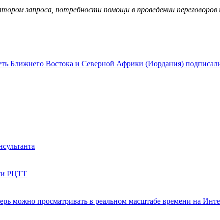
иатором запроса, потребности помощи в проведении переговоро
еть Ближнего Востока и Северной Африки (Иордания) подписали
нсультанта
ети РЦТТ
ерь можно просматривать в реальном масштабе времени на Инт