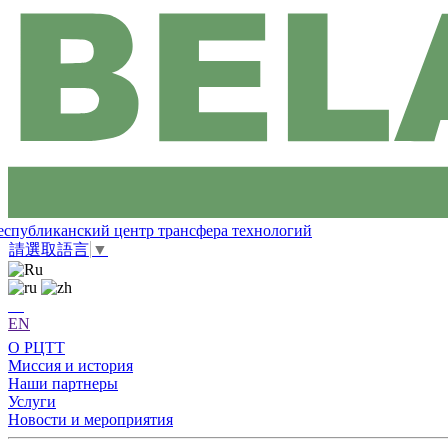
еспубликанский центр трансфера технологий
請選取語言
▼
EN
О РЦТТ
Миссия и история
Наши партнеры
Услуги
Новости и мероприятия