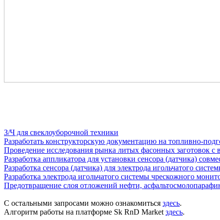
З/Ч для свеклоуборочной техники
Разработать конструкторскую документацию на топливно-подг
Проведение исследования рынка литых фасонных заготовок с 
Разработка аппликатора для установки сенсора (датчика) сов
Разработка сенсора (датчика) для электрода игольчатого сис
Разработка электрода игольчатого системы чрескожного мони
Предотвращение слоя отложений нефти, асфальтосмолопарафи
С остальными запросами можно ознакомиться
здесь
.
Алгоритм работы на платформе Sk RnD Market
здесь
.