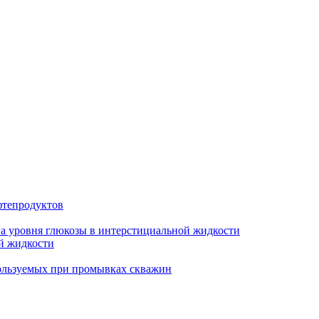
фтепродуктов
га уровня глюкозы в интерстициальной жидкости
ой жидкости
ользуемых при промывках скважин