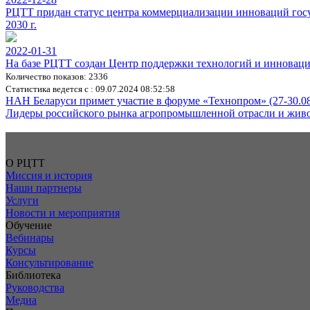
РЦТТ придан статус центра коммерциализации инноваций госу
2030 г.
2022-01-31
На базе РЦТТ создан Центр поддержки технологий и иннова
Количество показов: 2336
Статистика ведется с : 09.07.2024 08:52:58
НАН Беларуси примет участие в форуме «Технопром» (27-30.08
Лидеры российского рынка агропромышленной отрасли и живот
О РЦТТ
Миссия и история
Наши партнеры
Услуги
Новости и мероприятия
Обучение
Вебинары
Курсы
Консультирование
Библиотека
Руководства
Медиа