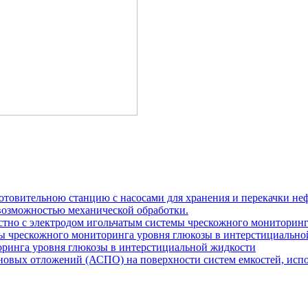
отовительною станцию с насосами для хранения и перекачки не
возможностью механической обработки.
местно с электродом игольчатым системы чрескожного мониторин
темы чрескожного мониторинга уровня глюкозы в интерстициальн
торинга уровня глюкозы в интерстициальной жидкости
новых отложений (АСПО) на поверхности систем емкостей, исп