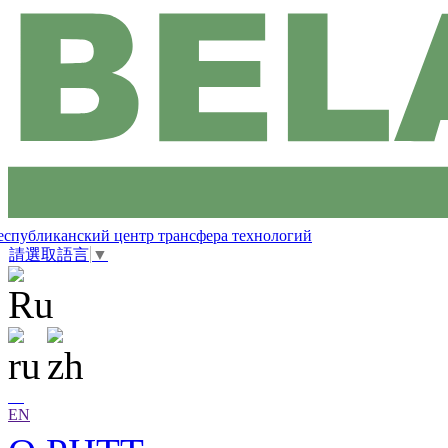
еспубликанский центр трансфера технологий
請選取語言
▼
EN