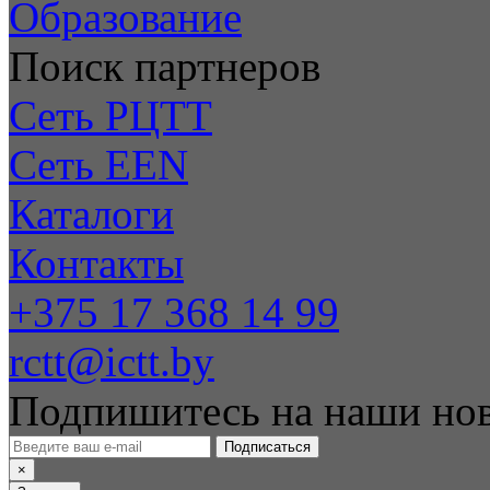
Образование
Поиск партнеров
Сеть РЦТТ
Сеть EEN
Каталоги
Контакты
+375 17 368 14 99
rctt@ictt.by
Подпишитесь на наши но
Подписаться
×