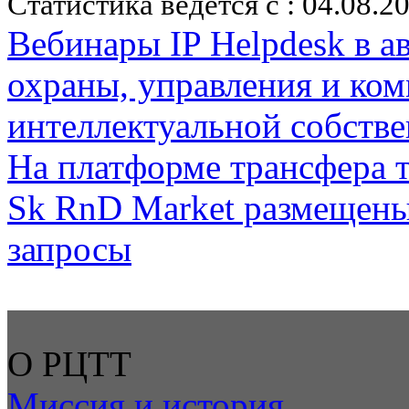
Статистика ведется с : 04.08.2
Вебинары IP Helpdesk в ав
охраны, управления и ко
интеллектуальной собств
На платформе трансфера 
Sk RnD Market размещены
запросы
О РЦТТ
Миссия и история