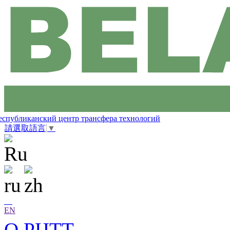
еспубликанский центр трансфера технологий
請選取語言
▼
EN
О РЦТТ