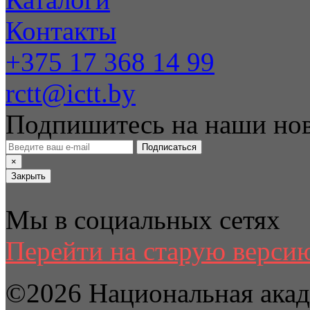
Контакты
+375 17 368 14 99
rctt@ictt.by
Подпишитесь на наши но
Подписаться
×
Закрыть
Мы в социальных сетях
Перейти на старую версию
©2026 Национальная акад