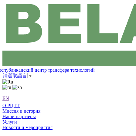
еспубликанский центр трансфера технологий
請選取語言
▼
EN
О РЦТТ
Миссия и история
Наши партнеры
Услуги
Новости и мероприятия