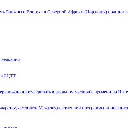
еть Ближнего Востока и Северной Африки (Иордания) подписали
нсультанта
ети РЦТТ
ерь можно просматривать в реальном масштабе времени на Инт
дарств-участников Межгосударственной программы инновационн