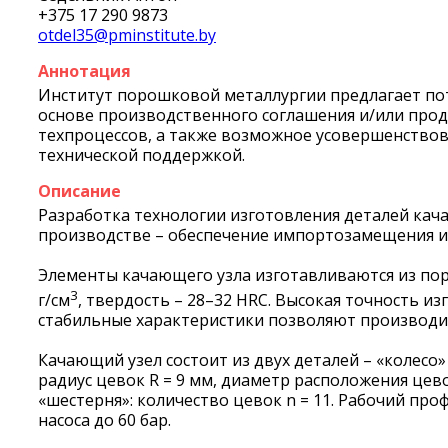
+375 17 290 9873
otdel35@pminstitute.by
Аннотация
Институт порошковой металлургии предлагает пот
основе производственного соглашения и/или про
техпроцессов, а также возможное усовершенствов
технической поддержкой.
Описание
Разработка технологии изготовления деталей кач
производстве – обеспечение импортозамещения и
Элементы качающего узла изготавливаются из пор
3
г/см
, твердость – 28–32 HRC. Высокая точность 
стабильные характеристики позволяют производить
Качающий узел состоит из двух деталей – «колесо»
радиус цевок R = 9 мм, диаметр расположения цево
«шестерня»: количество цевок n = 11. Рабочий пр
насоса до 60 бар.