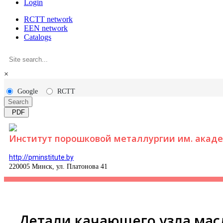
Login
RCTT network
EEN network
Catalogs
×
Google
RCTT
Search
PDF
Институт порошковой металлургии им. акаде
http://pminstitute.by
220005 Минск, ул. Платонова 41
Детали качающего узла масл