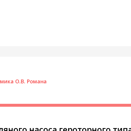
мика О.В. Романа
яного насоса героторного тип