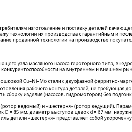
ребителям изготовление и поставку деталей качающего
дажу технологии их производства с гарантийным и по
ание проданной технологии на производстве покупател
ающего узла масляного насоса героторного типа, внед
 конкурентоспособности на внутреннем и внешнем рын
ошковой Cu–Ni–Mo стали с двухфазной ферритно-мартен
изготовления рабочего контура деталей, не требующая 
 сборку изделия (насосов, гидромоторов) без подгонк
 (ротор ведомый) и «шестерня» (ротор ведущий). Параме
к D = 85 мм, диаметр выступов цевок d = 67 мм, наруж
офиль детали «шестерня» представляет собой укороченн