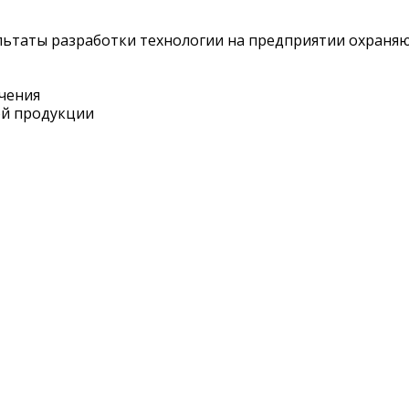
ультаты разработки технологии на предприятии охраня
ачения
ой продукции