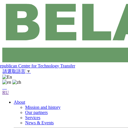
epublican Centre for Technology Transfer
請選取語言
▼
RU
About
Mission and history
Our partners
Services
News & Events